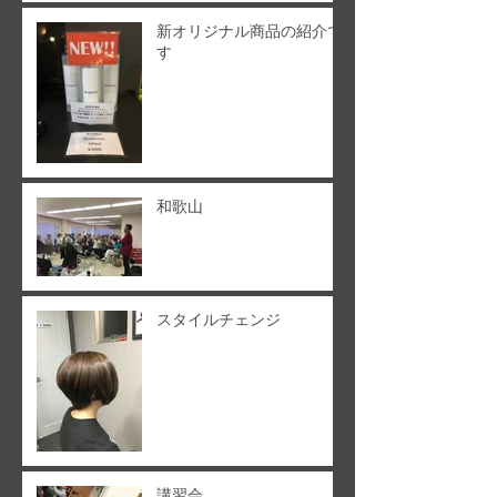
新オリジナル商品の紹介で
す
和歌山
スタイルチェンジ
講習会