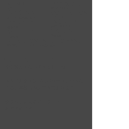
MENU
PRODUCTS
メニュー
​髪へのこだわり
ORIGINAL
COLLECTION
コレクション
​オリジナル商品の紹介
INQUIRY
CONCEPT
お問い合わせ先
基本理念
SALON
MUTTER
​店舗紹介​
つぶやき​
NEWS
ONLINE
SHOPPING
新着情報
​オリジナル商品の販売
スタイルチェンジ
少し暖かくなってきましたね
スタイルチェンジにバッサリカットな
さるお客様も増えてきております
チラッと見えるハイライト 
おすすめです